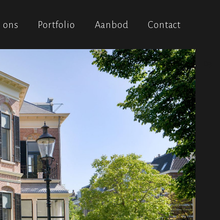
01
 ons
Portfolio
Aanbod
Contact
02
03