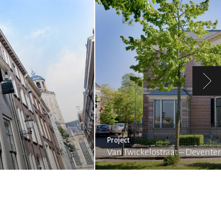
Project
Van Twickelostraat – Deventer