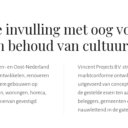
invulling met oog v
n behoud van cultuurh
dden- en Oost-Nederland
Vincent Projects B.V. st
ntwikkelen, renoveren
marktconforme ontwik
ere gebouwen op
uitgevoerd van concept 
en, woningen, horeca,
de gestelde eisen ten a
hiervan gevestigd
beleggers, gemeenten 
nauwlettend in de gat