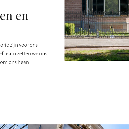
len en
rie zijn voor ons
ef team zetten we ons
e om ons heen.